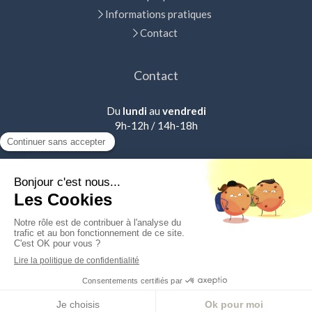
Informations pratiques
Contact
Contact
Du
lundi
au
vendredi
9h-12h / 14h-18h
Plan du site
Mentions légales
Création et référencement du site par Simplébo
Site créé grâce à
CRÉDIT AGRICOLE
Appeler
Localisation